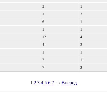
3
1
1
3
6
1
1
1
12
4
4
3
1
1
2
11
7
2
1
2
3
4
5
6
7
→
Вперед