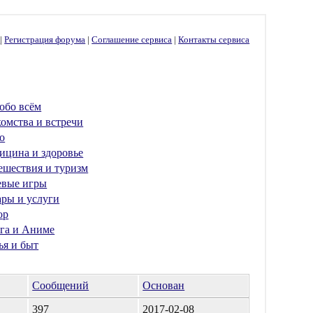
г
|
Регистрация форума
|
Соглашение сервиса
|
Контакты сервиса
обо всём
омства и встречи
о
ицина и здоровье
ешествия и туризм
евые игры
ары и услуги
ор
га и Аниме
ья и быт
Сообщений
Основан
397
2017-02-08