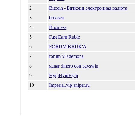
2
Bitcoin - Биткоин электронная валюта
3
bux-seo
4
Buziness
5
Fast Earn Ruble
6
FORUM KRUK'A
7
forum Vlademona
8
ganar dinero con payswin
9
HyipHyipHyip
10
Imperial.vip-sniper.ru