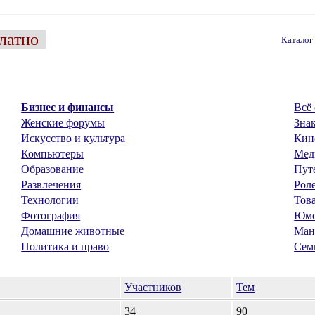
латно
Катало
Бизнес и финансы
Всё 
Женские форумы
Знак
Искусство и культура
Кин
Компьютеры
Мед
Образование
Пут
Развлечения
Рол
Технологии
Тов
Фотография
Юм
Домашние животные
Ман
Политика и право
Сем
Участников
Тем
34
90