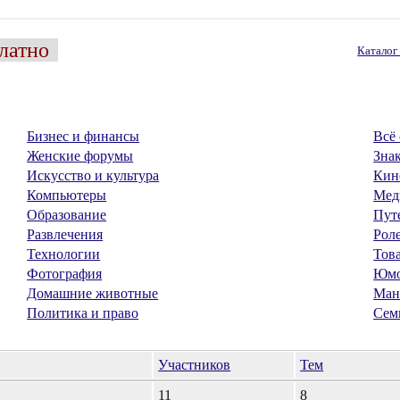
латно
Катало
Бизнес и финансы
Всё 
Женские форумы
Знак
Искусство и культура
Кин
Компьютеры
Мед
Образование
Пут
Развлечения
Рол
Технологии
Тов
Фотография
Юм
Домашние животные
Ман
Политика и право
Сем
Участников
Тем
11
8