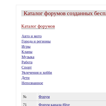
Каталог форумов созданных бесп
Каталог форумов
Авто и мото
Города и регионы
Игры
Кланы
Музыка
Работа
Спорт
Увлечения и хобби
Дети
Непознанное
№
Форум
71
Форум канала #live