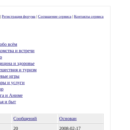
г
|
Регистрация форума
|
Соглашение сервиса
|
Контакты сервиса
обо всём
омства и встречи
о
ицина и здоровье
ешествия и туризм
евые игры
ары и услуги
ор
га и Аниме
ья и быт
Сообщений
Основан
20
2008-02-17