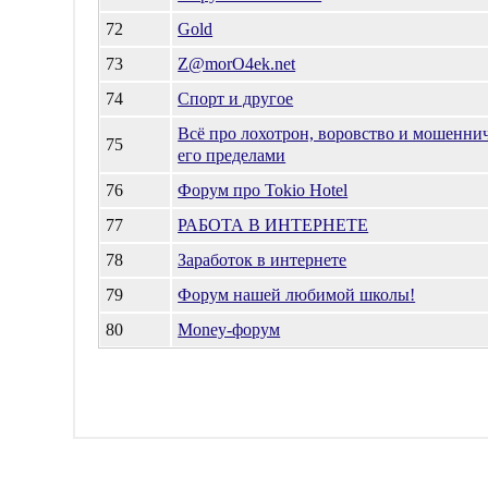
72
Gold
73
Z@morO4ek.net
74
Спорт и другое
Всё про лохотрон, воровство и мошеннич
75
его пределами
76
Форум про Tokio Hotel
77
РАБОТА В ИНТЕРНЕТЕ
78
Заработок в интернете
79
Форум нашей любимой школы!
80
Money-форум