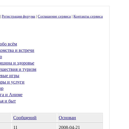
г
|
Регистрация форума
|
Соглашение сервиса
|
Контакты сервиса
обо всём
омства и встречи
о
ицина и здоровье
ешествия и туризм
евые игры
ары и услуги
ор
га и Аниме
ья и быт
Сообщений
Основан
11
2008-04-21