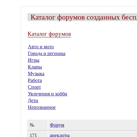
Каталог форумов созданных бесп
Каталог форумов
Авто и мото
Города и регионы
Игры
Кланы
Музыка
Работа
Спорт
Увлечения и хобби
Дети
Непознанное
№
Форум
171
анекдоты