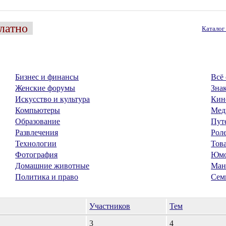
латно
Катало
Бизнес и финансы
Всё 
Женские форумы
Знак
Искусство и культура
Кин
Компьютеры
Мед
Образование
Пут
Развлечения
Рол
Технологии
Тов
Фотография
Юм
Домашние животные
Ман
Политика и право
Сем
Участников
Тем
3
4