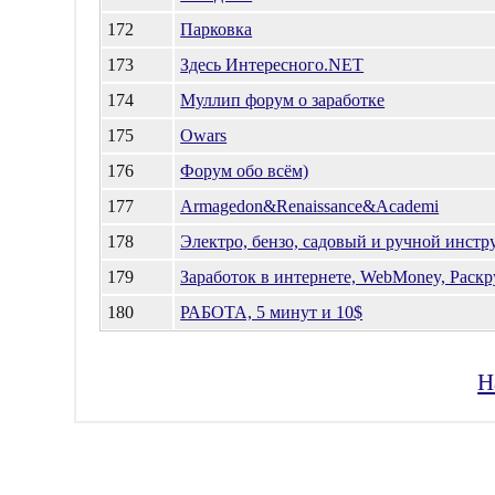
172
Парковка
173
Здесь Интересного.NET
174
Муллип форум о заработке
175
Owars
176
Форум обо всём)
177
Armagedon&Renaissance&Academi
178
Электро, бензо, садовый и ручной инстр
179
Заработок в интернете, WebMoney, Раскр
180
РАБОТА, 5 минут и 10$
Н