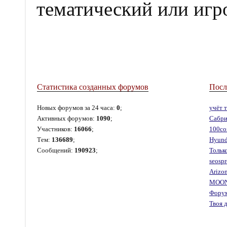
тематический или игр
Статистика созданных форумов
Посл
Новых форумов за 24 часа:
0
;
учёт 
Активных форумов:
1090
;
Сабри
Участников:
16066
;
100co
Тем:
136689
;
Hyund
Сообщений:
190923
;
Тольк
seosp
Arizon
MOONT
Фору
Твоя 