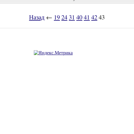
Назад
←
19
24
31
40
41
42
43