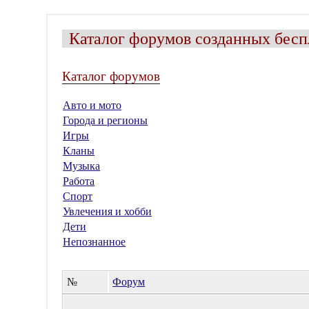
Каталог форумов созданных бесп
Каталог форумов
Авто и мото
Города и регионы
Игры
Кланы
Музыка
Работа
Спорт
Увлечения и хобби
Дети
Непознанное
№
Форум