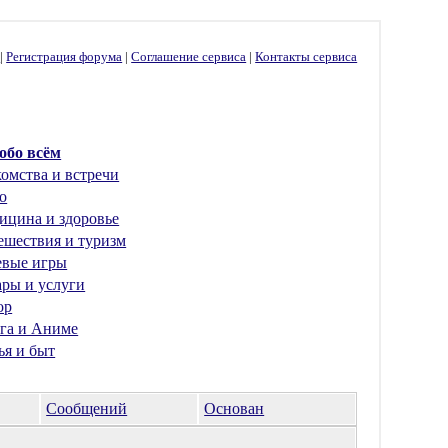
г
|
Регистрация форума
|
Соглашение сервиса
|
Контакты сервиса
 обо всём
омства и встречи
о
ицина и здоровье
ешествия и туризм
евые игры
ары и услуги
ор
га и Аниме
ья и быт
Сообщений
Основан