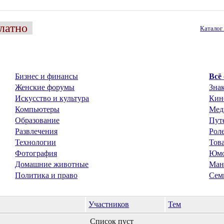
латно
Катало
Бизнес и финансы
Всё
Женские форумы
Знак
Искусство и культура
Кин
Компьютеры
Мед
Образование
Пут
Развлечения
Рол
Технологии
Тов
Фотография
Юм
Домашние животные
Ман
Политика и право
Сем
Участников
Тем
Список пуст