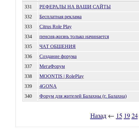
331
РЕФЕРАЛЫ НА ВАШИ САЙТЫ
332
Бесплатная реклама
333
Citrus Role Play
334
пенсия-жизнь только начинается
335
ЧАТ ОБЩЕНИЯ
336
Создание форума
337
МегаФорум
338
MOONTIS | RolePlay
339
4GONA
340
Форум для жителей Балахны (г. Балахна)
Назад
←
15
19
24