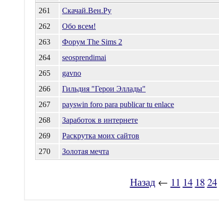
261
Скачай.Вен.Ру
262
Обо всем!
263
Форум The Sims 2
264
seosprendimai
265
gavno
266
Гильдия "Герои Эллады"
267
payswin foro para publicar tu enlace
268
Заработок в интернете
269
Раскрутка моих сайтов
270
Золотая мечта
Назад
←
11
14
18
24