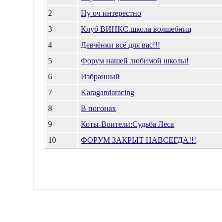
2
Ну оч интерестно
3
Клуб ВИНКС.школа волшебниц
4
Девчёнки всё для вас!!!
5
Форум нашей любимой школы!
6
Избранный
7
Karagandaracing
8
В погонах
9
Коты-Воители:Судьба Леса
10
ФОРУМ ЗАКРЫТ НАВСЕГДА!!!