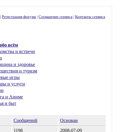
г
|
Регистрация форума
|
Соглашение сервиса
|
Контакты сервиса
 обо всём
омства и встречи
о
ицина и здоровье
ешествия и туризм
евые игры
ары и услуги
ор
га и Аниме
ья и быт
Сообщений
Основан
1198
2008-07-09