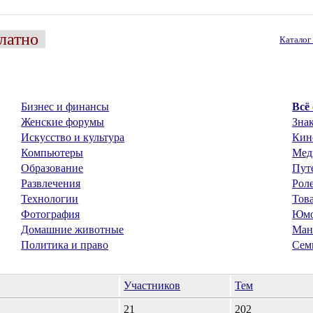
латно
Катало
Бизнес и финансы
Всё
Женские форумы
Знак
Искусство и культура
Кин
Компьютеры
Мед
Образование
Пут
Развлечения
Рол
Технологии
Тов
Фотография
Юм
Домашние животные
Ман
Политика и право
Сем
Участников
Тем
21
202