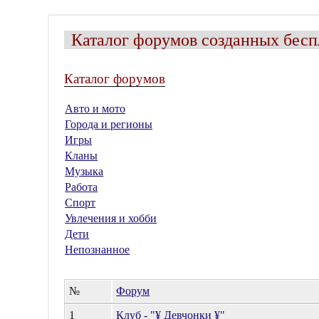
Каталог форумов созданных бесп
Каталог форумов
Авто и мото
Города и регионы
Игры
Кланы
Музыка
Работа
Спорт
Увлечения и хобби
Дети
Непознанное
№
Форум
1
Клуб - "¥ Девчонки ¥"