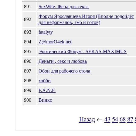
891
SexWife: Жена для секса
Форум Ярославцева Игоря (Вполне подойдёт
892
для неформалов, эмо и готов)
893
fatalyty
894
Z@morO4ek.net
895
Эротический Форум - SEKAS-MAXIMUS
896
Деньги , секс и любовь
897
Обои для рабочего стола
898
хобби
899
F.A.N.F.
900
Винкс
Назад
←
43
54
68
87