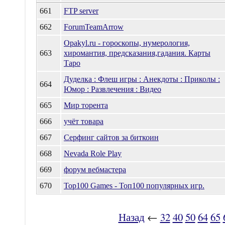
661
FTP server
662
ForumTeamArrow
Opakyl.ru - гороскопы, нумерология,
663
хиромантия, предсказания,гадания. Карты
Таро
Дуделка : Флеш игры : Анекдоты : Приколы :
664
Юмор : Развлечения : Видео
665
Мир торента
666
учёт товара
667
Серфинг сайтов за биткоин
668
Nevada Role Play
669
форум вебмастера
670
Top100 Games - Топ100 популярных игр.
Назад
←
32
40
50
64
65