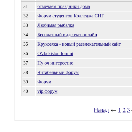
31
отмечаем праздники дома
32
Форум студентов Колледжа СНГ
33
Любимая рыбалка
34
Бесплатный видеочат онлайн
35
Крукозяка - новый развлекательный сайт
36
O'zbekiston forumi
37
Ну оч интерестно
38
Читабельный форум
39
Форум
40
vip.форум
Назад
←
1
2
3