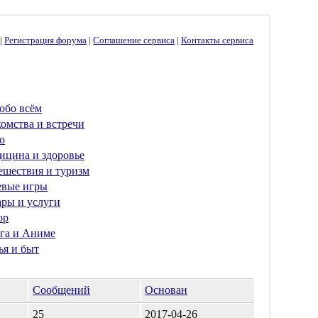
г
|
Регистрация форума
|
Соглашение сервиса
|
Контакты сервиса
обо всём
омства и встречи
о
ицина и здоровье
ешествия и туризм
евые игры
ары и услуги
ор
га и Аниме
ья и быт
Сообщений
Основан
25
2017-04-26