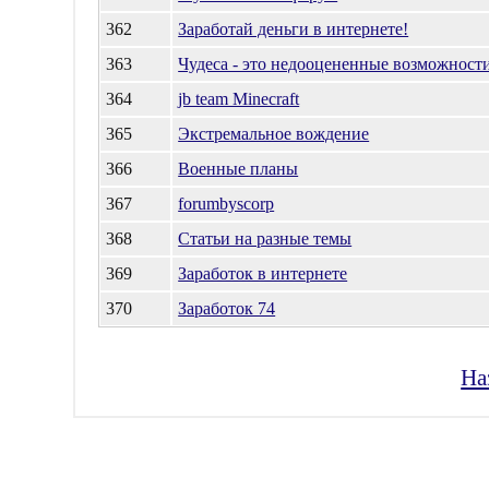
362
Заработай деньги в интернете!
363
Чудеса - это недооцененные возможност
364
jb team Minecraft
365
Экстремальное вождение
366
Военные планы
367
forumbyscorp
368
Статьи на разные темы
369
Заработок в интернете
370
Заработок 74
На