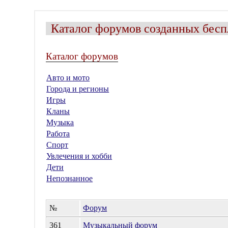
Каталог форумов созданных бесп
Каталог форумов
Авто и мото
Города и регионы
Игры
Кланы
Музыка
Работа
Спорт
Увлечения и хобби
Дети
Непознанное
№
Форум
361
Музыкальный форум