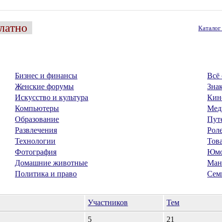
латно
Катало
Бизнес и финансы
Всё 
Женские форумы
Знак
Искусство и культура
Кин
Компьютеры
Мед
Образование
Пут
Развлечения
Рол
Технологии
Тов
Фотография
Юм
Домашние животные
Ман
Политика и право
Сем
Участников
Тем
5
21