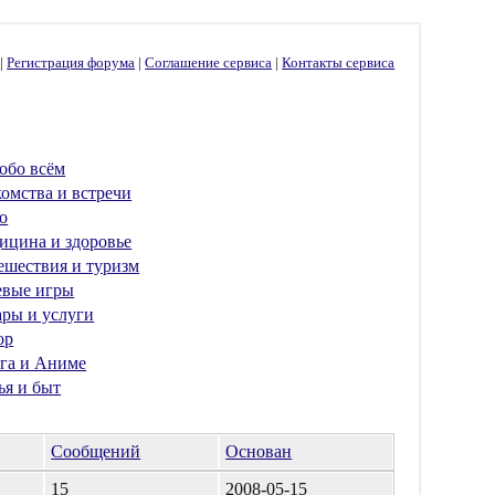
г
|
Регистрация форума
|
Соглашение сервиса
|
Контакты сервиса
обо всём
омства и встречи
о
ицина и здоровье
ешествия и туризм
евые игры
ары и услуги
ор
га и Аниме
ья и быт
Сообщений
Основан
15
2008-05-15