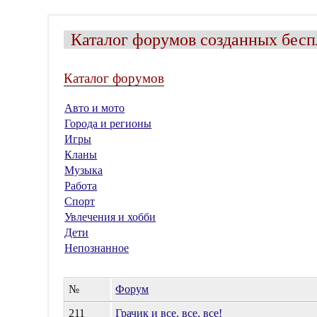
Каталог форумов созданных бесп
Каталог форумов
Авто и мото
Города и регионы
Игры
Кланы
Музыка
Работа
Спорт
Увлечения и хобби
Дети
Непознанное
№
Форум
211
Грачик и все, все, все!