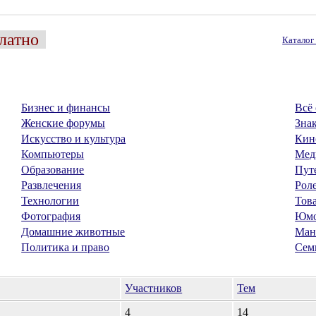
латно
Катало
Бизнес и финансы
Всё 
Женские форумы
Знак
Искусство и культура
Кин
Компьютеры
Мед
Образование
Пут
Развлечения
Рол
Технологии
Тов
Фотография
Юм
Домашние животные
Ман
Политика и право
Сем
Участников
Тем
4
14